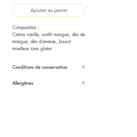
Ajouter au panier
Composition :
Crème vanille, confit mangue, dés de
mangue, dés d'ananas, biscuit
moelleux sans gluten
Conditions de conservation
A conserver au frais entre 4°c et 6°c et
Allergènes
à
consommer dans les 2 jours
après
retrait.
Produits laitiers, oeufs
136 rue Victor Hugo,
97200 FORT-DE-FRANCE