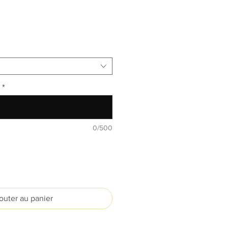
*
0/500
outer au panier