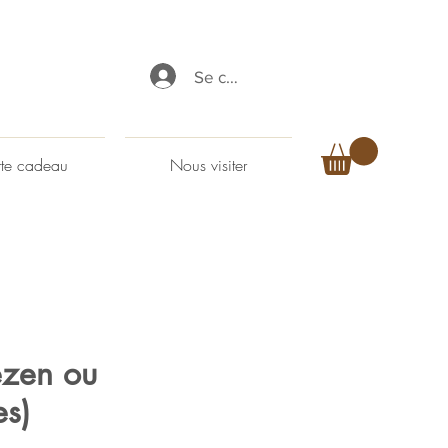
Se connecter
te cadeau
Nous visiter
ézen ou
es)