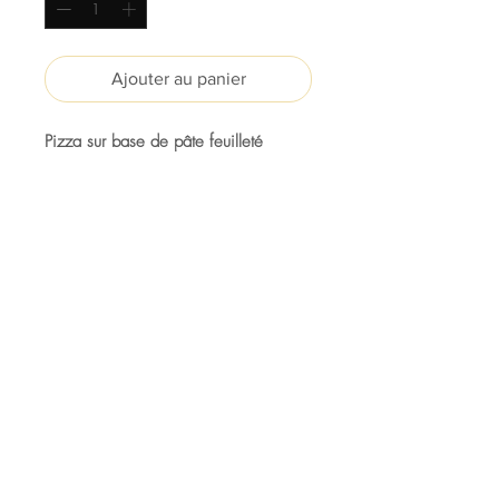
Ajouter au panier
Pizza sur base de pâte feuilleté
136 rue Victor Hugo,
97200 FORT-DE-FRANCE
0696.43.05.02
patisserie.hery@gmail.com
Rejoignez la Newsletter
S'abonner